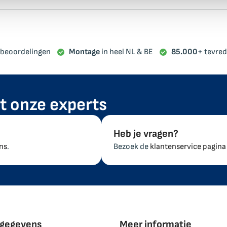
beoordelingen
Montage
in heel NL & BE
85.000+
tevred
t onze experts
Heb je vragen?
ns
.
Bezoek de
klantenservice pagina
gegevens
Meer informatie