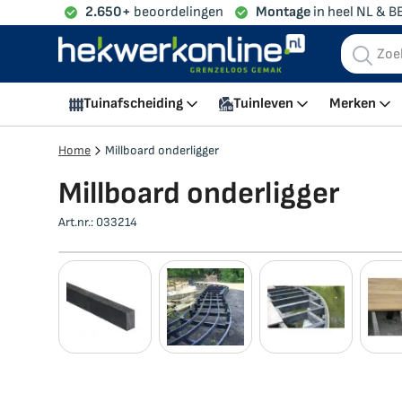
2.650+
beoordelingen
Montage
in heel NL & B
Winkelwagen
Tuinafscheiding
Tuinleven
Merken
Home
Millboard onderligger
Millboard onderligger
Art.nr.:
033214
Ga
naar
het
einde
van
Ga
de
naar
afbeeldingen-