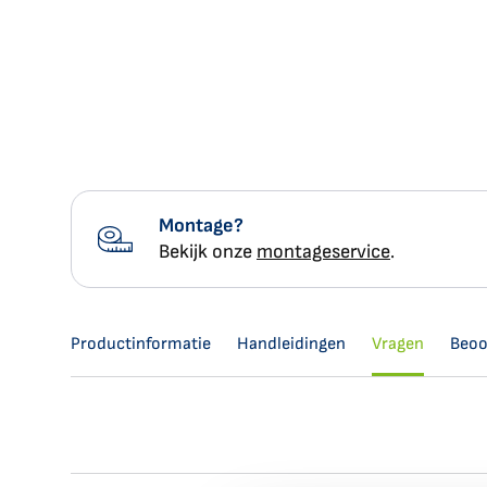
het
gallerij
begin
van
de
afbeeldingen-
gallerij
Montage?
Bekijk onze
montageservice
.
Productinformatie
Handleidingen
Vragen
Beoo