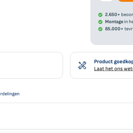
2.650+
beoor
Montage
in h
85.000+
tevr
Product goedkop
Laat het ons we
rdelingen