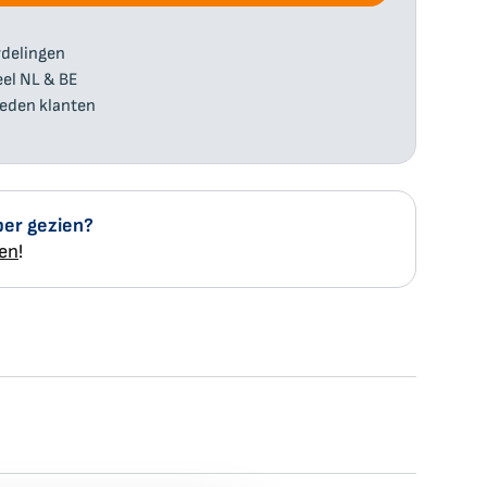
delingen
eel NL & BE
eden klanten
er gezien?
ten
!