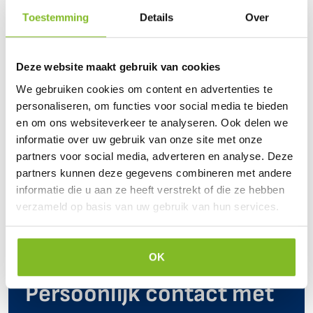
Toestemming
Details
Over
Veelgestelde vragen
Deze website maakt gebruik van cookies
Er zijn geen veelgestelde vragen over dit product. Heb je zelf
We gebruiken cookies om content en advertenties te
een vraag over dit product, neem dan contact op met onze
personaliseren, om functies voor social media te bieden
klantenservice.
en om ons websiteverkeer te analyseren. Ook delen we
informatie over uw gebruik van onze site met onze
partners voor social media, adverteren en analyse. Deze
partners kunnen deze gegevens combineren met andere
informatie die u aan ze heeft verstrekt of die ze hebben
verzameld op basis van uw gebruik van hun services.
OK
Persoonlijk contact met