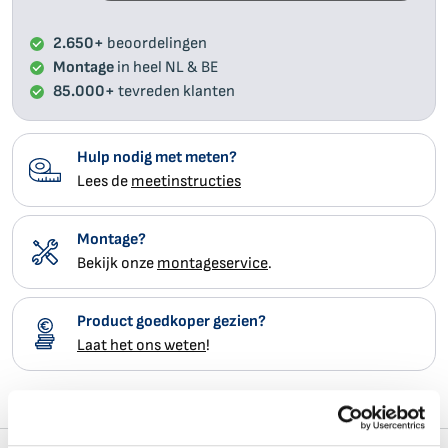
2.650+
beoordelingen
Kunst
Montage
in heel NL & BE
85.000+
tevreden klanten
Hulp nodig met meten?
Lees de
meetinstructies
Montage?
Bekijk onze
montageservice
.
Product goedkoper gezien?
Laat het ons weten
!
Productinformatie
Vragen
Beoordelingen