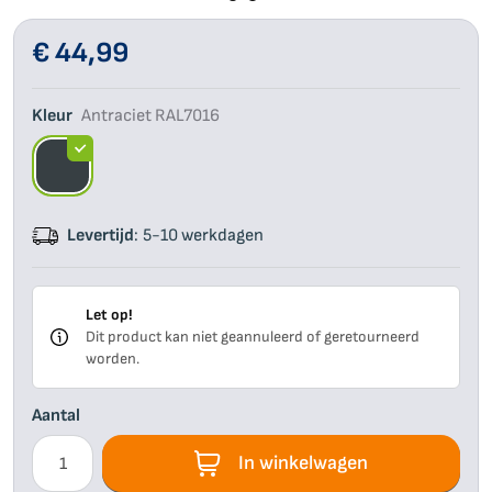
Ga
Millboard
Toegangstechniek
Gevelbekleding
Bambo
Rhomb
Vlond
Buite
Terra
naar
€ 44,99
het
begin
Madison
Outlet
Parasols
Compo
Tuin
Buite
Buiten
Kleur
Antraciet RAL7016
van
de
Mil
Chill Line
Spijl
afbeeldingen-
gallerij
Har
Castle Line
Harmo
Levertijd
5-10 werkdagen
Ban
Kerama
Sport
Let op!
Dit product kan niet geannuleerd of geretourneerd
Dou
Boston
worden.
Gre
Voldux
Aantal
In winkelwagen
Kun